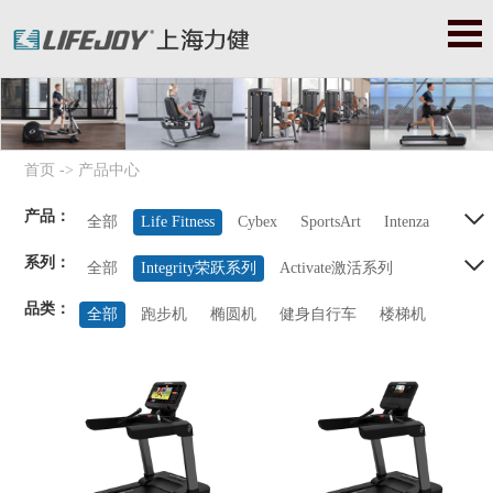
力健|力健官网|力健跑步机|力健器械|美国力健|Lifefitness|力健健
身器|力健健身器材|赛佰斯|赛百斯|Cybex|赛佰斯跑步机|赛佰斯器
械|赛佰斯健身器|赛佰斯健身器材
首页
->
产品中心
产品：
全部
Life Fitness
Cybex
SportsArt
Intenza
系列：
Balanced Body
Precor
StarTrac
Octane
全部
Integrity荣跃系列
Activate激活系列
品类：
ICG系列
GX系列
Insignia系列
全部
跑步机
椭圆机
健身自行车
楼梯机
Signature卓越系列
Optima奥体系列
Fit健美系列
Axiom系列
家用系列
Hammer Strength豪迈系列