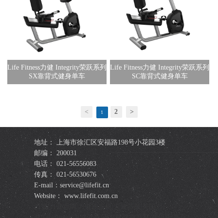
Life Fitness力健 Integrity荣跃系列
Life Fitness力健 Integrity荣跃系列
SX靠背式健身单车
SC靠背式健身单车
<
2
>
1
地址： 上海市徐汇区安福路198号小花园3楼
邮编： 200031
电话： 021-56556083
传真： 021-56530676
E-mail：service@lifefit.cn
Website： www.lifefit.com.cn
力健|力健官网|力健跑步机|力健器械|美国力
健|Lifefitness|力健健身器|力健健身器材|赛佰斯|赛百