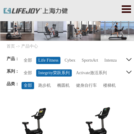
力健|力健官网|力健跑步机|力健器械|美国力健|Lifefitness|力健健
身器|力健健身器材|赛佰斯|赛百斯|Cybex|赛佰斯跑步机|赛佰斯器
械|赛佰斯健身器|赛佰斯健身器材
首页
->
产品中心
产品：
全部
Life Fitness
Cybex
SportsArt
Intenza
系列：
Balanced Body
Precor
StarTrac
Octane
全部
Integrity荣跃系列
Activate激活系列
品类：
ICG系列
GX系列
Insignia系列
全部
跑步机
椭圆机
健身自行车
楼梯机
Signature卓越系列
Optima奥体系列
Fit健美系列
Axiom系列
家用系列
Hammer Strength豪迈系列